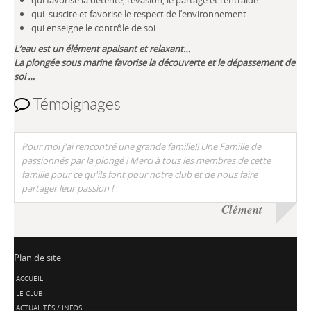
qui favorise la détente, l’évasion, le partage et l’entraide
qui suscite et favorise le respect de l’environnement.
qui enseigne le contrôle de soi.
L’eau est un élément apaisant et relaxant…
La plongée sous marine favorise la découverte et le dépassement de
soi …
Témoignages
Pour moi j'ai rencontré une grande famille!! Une Famille de
passionnés par la plongé ! Merci à tous les membres de cette
famille pour ce qu'ils font pour notre club et de nous faire
partager leur passion !
Clément
Plan de site
ACCUEIL
LE CLUB
ACTUALITÉS / INFOS