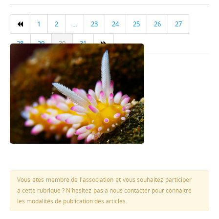
1
2
...
23
24
25
26
27
28
29
30
31
Vous êtes membre de l'association et vous souhaitez participer
à cette rubrique ? N'hésitez pas à nous contacter pour connaitre
les modalités de publication des articles.