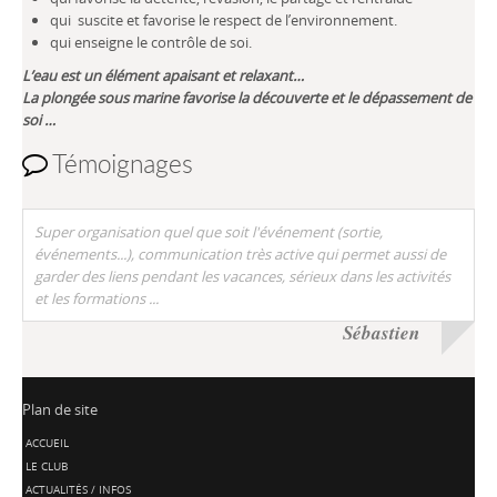
qui suscite et favorise le respect de l’environnement.
qui enseigne le contrôle de soi.
L’eau est un élément apaisant et relaxant…
La plongée sous marine favorise la découverte et le dépassement de
soi …
Témoignages
Super organisation quel que soit l'événement (sortie,
événements...), communication très active qui permet aussi de
garder des liens pendant les vacances, sérieux dans les activités
et les formations ...
Sébastien
Plan de site
ACCUEIL
LE CLUB
ACTUALITÉS / INFOS