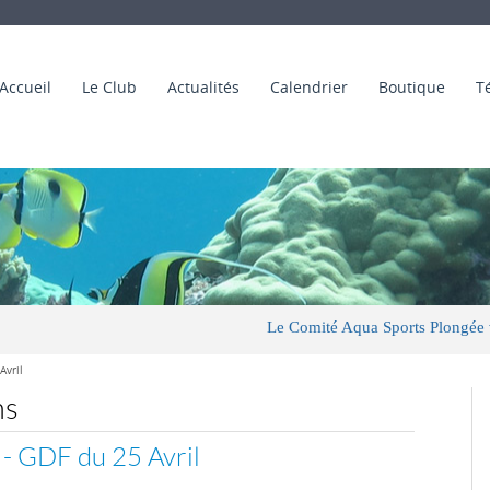
Accueil
Le Club
Actualités
Calendrier
Boutique
T
Le Comité Aqua Sports Plongée vous sou
Avril
ns
- GDF du 25 Avril