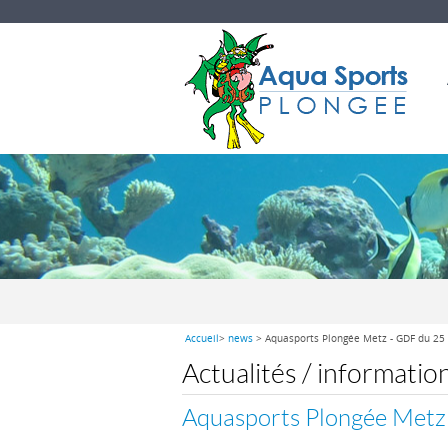
Accueil
>
news
> Aquasports Plongée Metz - GDF du 25 
Actualités / informatio
Aquasports Plongée Metz 