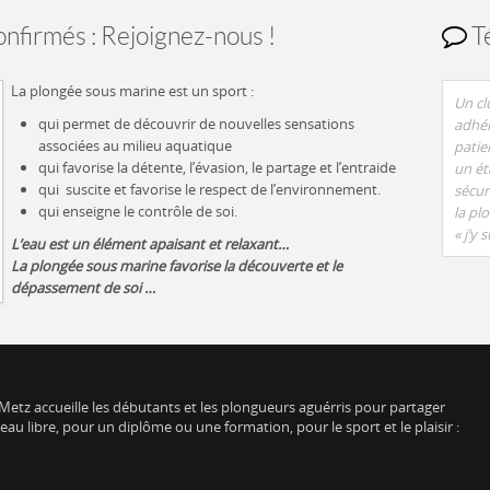
nfirmés : Rejoignez-nous !
T
La plongée sous marine est un sport :
Un cl
qui permet de découvrir de nouvelles sensations
adhér
associées au milieu aquatique
patie
qui favorise la détente, l’évasion, le partage et l’entraide
un ét
qui suscite et favorise le respect de l’environnement.
sécur
qui enseigne le contrôle de soi.
la pl
« j’y s
L’eau est un élément apaisant et relaxant…
La plongée sous marine favorise la découverte et le
dépassement de soi …
Metz accueille les débutants et les plongueurs aguérris pour partager
u libre, pour un diplôme ou une formation, pour le sport et le plaisir :