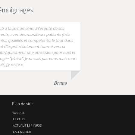
émoignages
ub à taille humaine, à l'écoute de ses
ents, avec des moniteurs patients (très
nts), qualifiés et compétents, le tout dans
at d'esprit résolument tourné vers la
ité (quasiment une obsession pour eux) et
ongée "plaisir". Je ne sais pas vous mais moi :
uis, j’y reste ».
Bruno
Plan de site
ACCUEIL
LE CLUB
ACTUALITÉS / INFOS
CALENDRIER