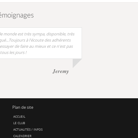
émoignages
le monde est très sympa, disponible, très
qué...Toujours à l'écoute des adhérents
essayer de faire au mieux et ce n'est pas
 tous les jours !
Jeremy
Plan de site
ACCUEIL
LE CLUB
ACTUALITÉS / INFOS
CALENDRIER