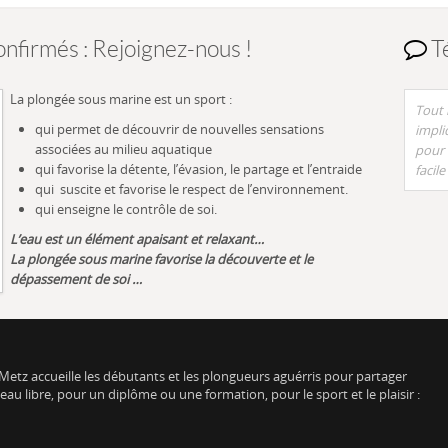
nfirmés : Rejoignez-nous !
T
La plongée sous marine est un sport :
Tout 
qui permet de découvrir de nouvelles sensations
impli
associées au milieu aquatique
pour 
qui favorise la détente, l’évasion, le partage et l’entraide
facile
qui suscite et favorise le respect de l’environnement.
qui enseigne le contrôle de soi.
L’eau est un élément apaisant et relaxant…
La plongée sous marine favorise la découverte et le
dépassement de soi …
Metz accueille les débutants et les plongueurs aguérris pour partager
u libre, pour un diplôme ou une formation, pour le sport et le plaisir :