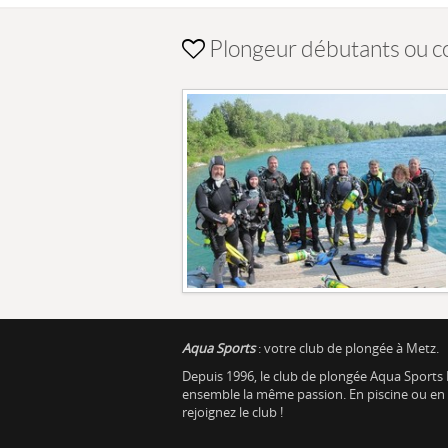
Plongeur débutants ou co
Aqua Sports
: votre club de plongée à Metz.
Depuis 1996, le club de plongée Aqua Sports 
ensemble la même passion. En piscine ou en ea
rejoignez le club !