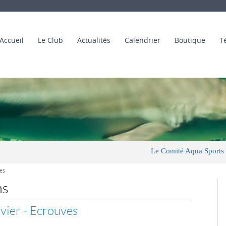
Accueil
Le Club
Actualités
Calendrier
Boutique
T
Le Comité Aqua Sports Plongée
es
ns
vier - Ecrouves