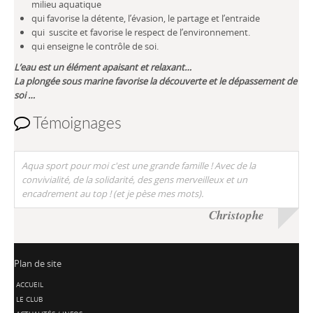
milieu aquatique
qui favorise la détente, l’évasion, le partage et l’entraide
qui suscite et favorise le respect de l’environnement.
qui enseigne le contrôle de soi.
L’eau est un élément apaisant et relaxant…
La plongée sous marine favorise la découverte et le dépassement de
soi …
Témoignages
Aqua sport pour moi c'est une grande famille ! Avec de la
convivialité, de la solidarité, des gens merveilleux et un
encadrement au top ! (et je pèse mes mots).
Christophe
Plan de site
ACCUEIL
LE CLUB