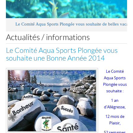
Le Comité Aqua Sports Plongée vous souhaite de belles vacances d
Actualités / informations
Le Comité Aqua Sports Plongée vous
souhaite une Bonne Année 2014
Le Comité
Aqua Sports
Plongée vous
souhaite :
1 an
d'Allégresse,
12 mois de
Plaisir,
52 semaines